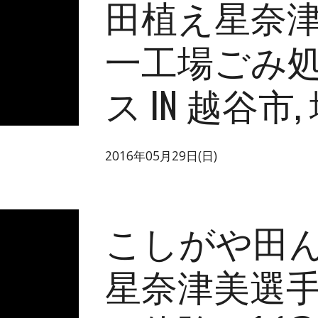
田植え星奈津美
一工場ごみ
ス IN 越谷市,
2016年05月29日(日)
こしがや田ん
星奈津美選