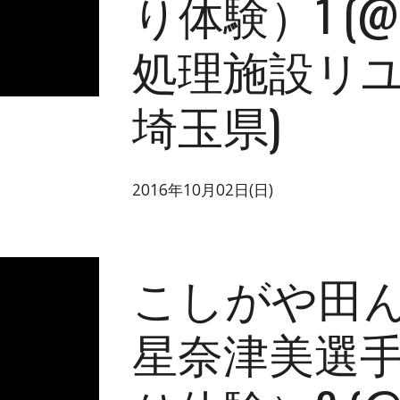
り体験）1 (
処理施設リユース
埼玉県)
2016年10月02日(日)
こしがや田ん
星奈津美選