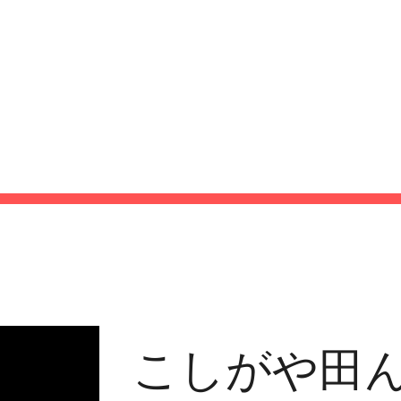
Home
Data
ip to main content
Skip to navigat
2016
こしがや田ん