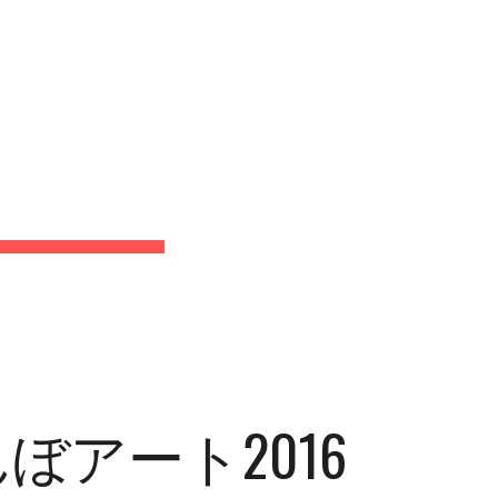
Jobs
Koshigaya
rice
Map
ion
ぼアート2016