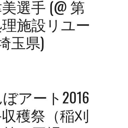
選手 (@ 第
処理施設リユー
 埼玉県)
ぼアート2016
手収穫祭（稲刈