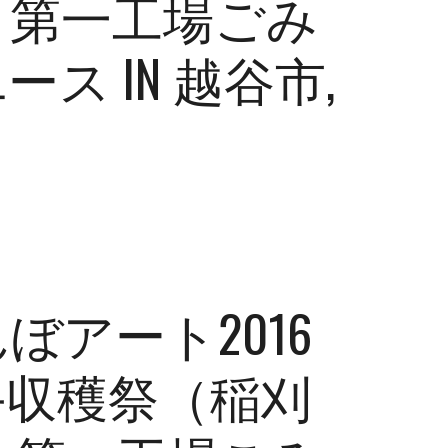
@ 第一工場ごみ
 IN 越谷市, 
ぼアート2016
手収穫祭（稲刈